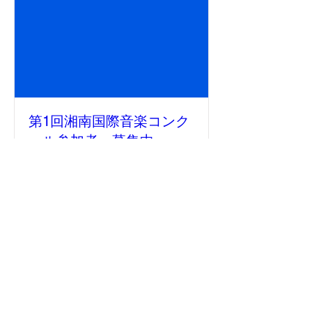
第1回湘南国際音楽コンク
ール参加者 募集中
6月14日(土)
もっと見る
詳細
Contact us